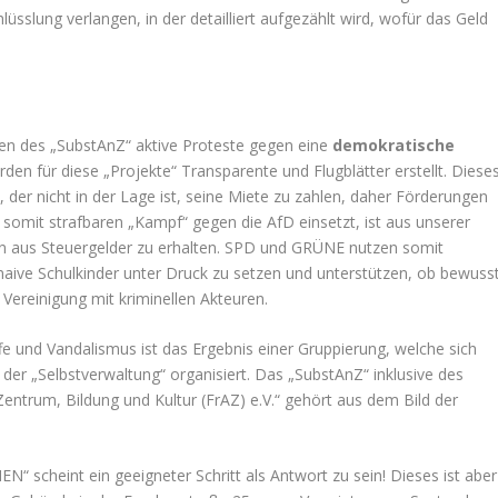
sslung verlangen, in der detailliert aufgezählt wird, wofür das Geld
ten des „SubstAnZ“ aktive Proteste gegen eine
demokratische
den für diese „Projekte“ Transparente und Flugblätter erstellt. Diese
, der nicht in der Lage ist, seine Miete zu zahlen, daher Förderungen
 somit strafbaren „Kampf“ gegen die AfD einsetzt, ist aus unserer
ngen aus Steuergelder zu erhalten. SPD und GRÜNE nutzen somit
naive Schulkinder unter Druck zu setzen und unterstützen, ob bewuss
Vereinigung mit kriminellen Akteuren.
ffe und Vandalismus ist das Ergebnis einer Gruppierung, welche sich
er „Selbstverwaltung“ organisiert. Das „SubstAnZ“ inklusive des
Zentrum, Bildung und Kultur (FrAZ) e.V.“ gehört aus dem Bild der
scheint ein geeigneter Schritt als Antwort zu sein! Dieses ist aber