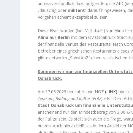
unmissverständlich dazu aufgerufen, die AfD (der
„flauschig oder
militant
“ darauf hingewiesen, da
Vorgehen scheint akzeptabel zu sein.
Diese Flyer wurden (laut V.i.S.d.a.P.) von Alina 
Alina
aus
Berlin
mit dem OV Osnabrück-Stadt zu tun
der finanzielle Verlust des Restaurants. Nach Cor
Betreiber eines griechischen Restaurants dieses 
gibt es etwa im „SubstAnZ“ einen rassistischen Hi
Kommen wir nun zur finanziellen Unterstüt
Osnabrück.
Am 17.03.2023 berichtete die NOZ
(LINK)
über die
Zentrum, Bildung und Kultur (FrAZ) e.V.“
Dem Artike
Stadt Osnabrück um finanzielle Unterstütz
anscheinend nur den Mindestbeitrag von 3,00 €/Mo
der Fall zu sein. Es stellt sich auch die Frage, w
nutzen. Auch hierzu heißt es in dem Artikel der N
als in die städtischen Jugend- und Gemeinschaftsz