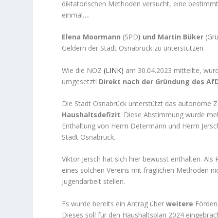
diktatorischen Methoden versucht, eine bestimm
einmal….
Elena Moormann
(SPD
) und Martin Büker
(Grü
Geldern der Stadt Osnabrück zu unterstützen.
Wie die NOZ
(LINK)
am 30.04.2023 mitteilte, wur
umgesetzt!
Direkt nach der Gründung des AfD
Die Stadt Osnabrück unterstützt das autonome 
Haushaltsdefizit
. Diese Abstimmung wurde meh
Enthaltung von Herrn Determann und Herrn Jers
Stadt Osnabrück.
Viktor Jersch hat sich hier bewusst enthalten. Als
eines solchen Vereins mit fraglichen Methoden nic
Jugendarbeit stellen.
Es wurde bereits ein Antrag über
weitere
Förderu
Dieses soll für den Haushaltsplan 2024 eingebrach