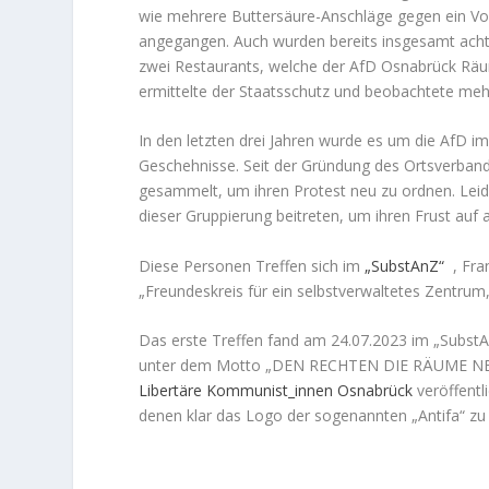
wie mehrere Buttersäure-Anschläge gegen ein Vors
angegangen. Auch wurden bereits insgesamt acht
zwei Restaurants, welche der AfD Osnabrück Räuml
ermittelte der Staatsschutz und beobachtete meh
In den letzten drei Jahren wurde es um die AfD i
Geschehnisse. Seit der Gründung des Ortsverbande
gesammelt, um ihren Protest neu zu ordnen. Leid
dieser Gruppierung beitreten, um ihren Frust auf
Diese Personen Treffen sich im
„SubstAnZ“
, Fra
„Freundeskreis für ein selbstverwaltetes Zentrum, 
Das erste Treffen fand am 24.07.2023 im „SubstAn
unter dem Motto „DEN RECHTEN DIE RÄUME NEHM
Libertäre Kommunist_innen Osnabrück
veröffentli
denen klar das Logo der sogenannten „Antifa“ zu