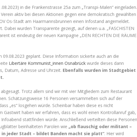
1.08.2023) in die Frankenstrasse 25a zum „Transpi-Malen“ eingeladen
 Verein aktiv bei diesen Aktionen gegen eine demokratisch gewählten
vom OV Os-Stadt am Haarmannsbrunnen einen Infostand angemeldet.
ert. Dabei wurden Transparente gezeigt, auf denen u.a. „FASCHISTEN
parent ist eindeutig der neuen Kampagne „DEN RECHTEN DIE RÄUME
 09.08.2023 geplant. Diese Information sickerte auch an die
Seite
Libertäre Kommunist_innen Osnabrück
wurde dieses dann
s, Datum, Adresse und Uhrzeit.
Ebenfalls wurden im Stadtgebiet
t.
abgesagt. Trotz allem sind wir mit vier Mitgliedern zum Restaurant
men. Schätzungsweise 16 Personen versammelten sich auf der
dass „es“ losgehen würde. Scheinbar haben diese es nicht
 Gastwirt haben wir erfahren, dass es wohl einen Kontrollanruf gab,
 Infoabend stattfinden würde. Anschließend verteilten diese Persone
ugblätter beinhalteten Parolen wie
„ob flauschig oder militant –
s in jeder Stadt – bildet Banden macht sie platt“
. Hier wird