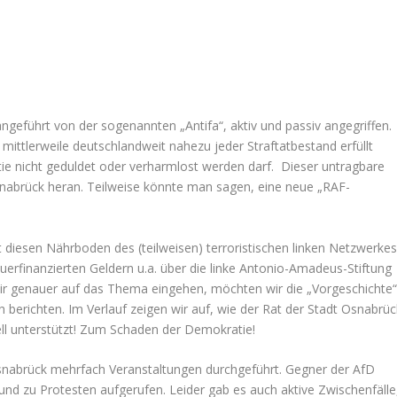
angeführt von der sogenannten „Antifa“, aktiv und passiv angegriffen.
 mittlerweile deutschlandweit nahezu jeder Straftatbestand erfüllt
tie nicht geduldet oder verharmlost werden darf. Dieser untragbare
nabrück heran. Teilweise könnte man sagen, eine neue „RAF-
t diesen Nährboden des (teilweisen) terroristischen linken Netzwerke
erfinanzierten Geldern u.a. über die linke Antonio-Amadeus-Stiftung
 wir genauer auf das Thema eingehen, möchten wir die „Vorgeschichte
h berichten. Im Verlauf zeigen wir auf, wie der Rat der Stadt Osnabrüc
iell unterstützt! Zum Schaden der Demokratie!
Osnabrück mehrfach Veranstaltungen durchgeführt. Gegner der AfD
d zu Protesten aufgerufen. Leider gab es auch aktive Zwischenfälle