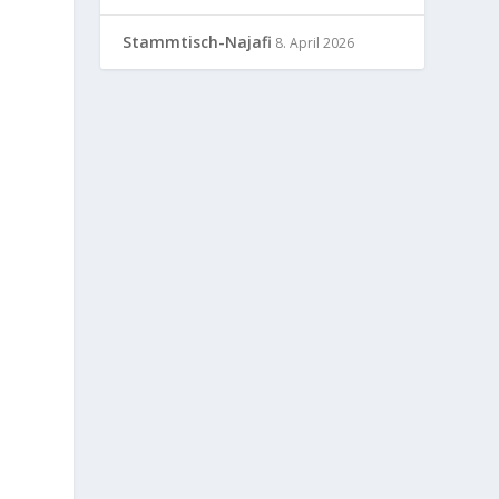
.
Stammtisch-Najafi
8. April 2026
n