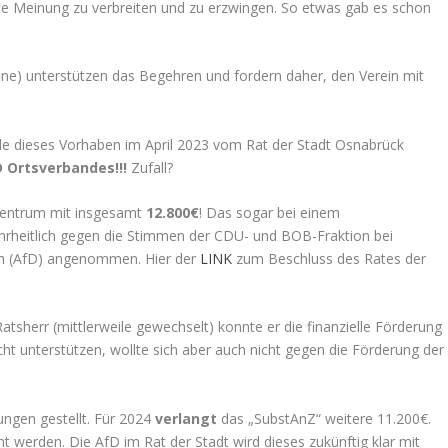
te Meinung zu verbreiten und zu erzwingen. So etwas gab es schon
ne) unterstützen das Begehren und fordern daher, den Verein mit
de dieses Vorhaben im April 2023 vom Rat der Stadt Osnabrück
 Ortsverbandes!!!
Zufall?
Zentrum mit insgesamt
12.800€
! Das sogar bei einem
rheitlich gegen die Stimmen der CDU- und BOB-Fraktion bei
ch (AfD) angenommen. Hier der
LINK
zum Beschluss des Rates der
 Ratsherr (mittlerweile gewechselt) konnte er die finanzielle Förderung
ht unterstützen, wollte sich aber auch nicht gegen die Förderung der
ngen gestellt. Für 2024
verlangt
das „SubstAnZ“ weitere 11.200€.
t werden. Die AfD im Rat der Stadt wird dieses zukünftig klar mit