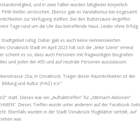
tandsmitglied, und in zwei Fällen wurden Mitglieder körperlich
 PKW-Reifen zerstochen. Ebenso gab es Vandalismus bei insgesamt
ichkeiten zur Verfügung stellten. Bei den Buttersäure-Angriffen
rere Tage rund um die Uhr das betreffende Haus. Leider ohne Erfolg.
m Stadtgebiet ruhig. Daher gab es auch keine nennenswerten
s Osnabrück-Stadt im April 2023 hat sich die „linke Szene“ erneut
er scheint es so, dass auch Personen mit fragwürdigen Biografien
 alles und jeden der AfD und auf neutrale Personen auszulassen.
nkenstrasse 25a, in Osnabrück. Träger dieser Räumlichkeiten ist der
Bildung und Kultur (FrAZ) e.V.“
Z“ statt. Dieses war ein „Auftakttreffen“ für „Mitmach-Aktionen“
EN“. Dieses Treffen wurde unter anderem auf der Facebook-Seit
cht. Ebenfalls wurden in der Stadt Osnabrück Flugblätter verteilt, auf
 sehen war.