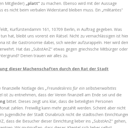
en Mitglieder)
„platt“
zu machen. Ebenso wird mit der Aussage
ss es nicht beim verbalen Widerstand bleiben muss. Ein „militantes“
Lehfeldt, Kurfürstendamm 161, 10709 Berlin, in Auftrag gegeben. Was
 hat, bleibt uns vorerst ein Rätsel. Nicht zu vernachlässigen ist hie
ona ist die Gastronomie dabei, sich wieder aufzurappeln. Hier wird de
verwehrt. Hat das „SubstAnZ“ etwas gegen griechische Mitbürger oder
ntergrund? Denen trauen wir alles zu.
zung dieser Machenschaften durch den Rat der Stadt
 finanzielle Notlage des
„Freundeskreis für ein selbstverwaltetes
l ist zu entnehmen, dass der Verein finanziell am Ende sei und die
ung
bittet. Dieses zeigt uns klar, dass die beteiligten Personen
nat zahlen. Freiwillig kann mehr gezahlt werden. Scheint aber nicht
arum Jugendliche der Stadt Osnabrück nicht die städtischen Einrichtunge
OZ, dass die Besucher dieser Einrichtung lieber ins „SubstAnZ“ gehen,
entren. Wir mutmaßen, dass dieses Klientel sich lieber selbst