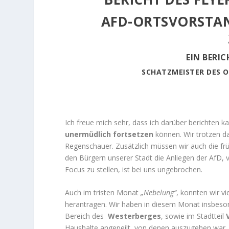
AFD-ORTSVORSTA
EIN BERI
SCHATZMEISTER DES 
Ich freue mich sehr, dass ich darüber berichten k
unermüdlich fortsetzen
können. Wir trotzen d
Regenschauer. Zusätzlich müssen wir auch die frü
den Bürgern unserer Stadt die Anliegen der AfD, 
Focus zu stellen, ist bei uns ungebrochen.
Auch im tristen Monat
„Nebelung“
, konnten wir v
herantragen. Wir haben in diesem Monat insbe
Bereich des
Westerberges
, sowie im Stadtteil
Haushalte angepeilt, von denen auszugehen war,