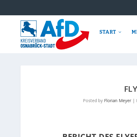
START
M
FL
Posted by
Florian Meyer
|
BERICHT DES FLYE