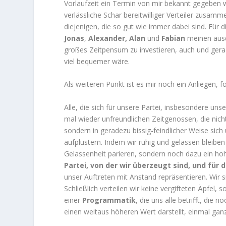
Vorlaufzeit ein Termin von mir bekannt gegeben w
verlässliche Schar bereitwilliger Verteiler zusa
diejenigen, die so gut wie immer dabei sind. Fü
Jonas
,
Alexander, Alan
und
Fabian
meinen ausdr
großes Zeitpensum zu investieren, auch und ger
viel bequemer wäre.
Als weiteren Punkt ist es mir noch ein Anliegen, 
Alle, die sich für unsere Partei, insbesondere uns
mal wieder unfreundlichen Zeitgenossen, die nich
sondern in geradezu bissig-feindlicher Weise sic
aufplustern. Indem wir ruhig und gelassen bleiben
Gelassenheit parieren, sondern noch dazu ein ho
Partei, von der wir überzeugt sind, und für 
unser Auftreten mit Anstand repräsentieren. Wir s
Schließlich verteilen wir keine vergifteten Äpfel, 
einer
Programmatik
, die uns alle betrifft, di
einen weitaus höheren Wert darstellt, einmal ga