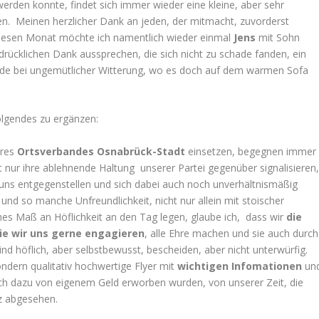
erden konnte, findet sich immer wieder eine kleine, aber sehr
mmen. Meinen herzlicher Dank an jeden, der mitmacht, zuvorderst
r diesen Monat möchte ich namentlich wieder einmal
Jens
mit Sohn
ücklichen Dank aussprechen, die sich nicht zu schade fanden, ein
ade bei ungemütlicher Witterung, wo es doch auf dem warmen Sofa
folgendes zu ergänzen:
eres
Ortsverbandes Osnabrück-Stadt
einsetzen, begegnen immer
t nur ihre ablehnende Haltung unserer Partei gegenüber signalisieren
h uns entgegenstellen und sich dabei auch noch unverhältnismäßig
 und so manche Unfreundlichkeit, nicht nur allein mit stoischer
hes Maß an Höflichkeit an den Tag legen, glaube ich, dass wir
die
die wir uns gerne engagieren
, alle Ehre machen und sie auch durch
ind höflich, aber selbstbewusst, bescheiden, aber nicht unterwürfig.
sondern qualitativ hochwertige Flyer mit
wichtigen Infomationen
un
e noch dazu von eigenem Geld erworben wurden, von unserer Zeit, die
nz abgesehen.