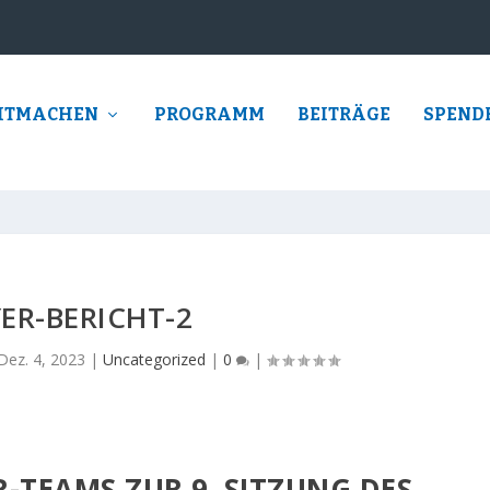
ITMACHEN
PROGRAMM
BEITRÄGE
SPEND
YER-BERICHT-2
Dez. 4, 2023
|
Uncategorized
|
0
|
R-TEAMS ZUR 9. SITZUNG DES