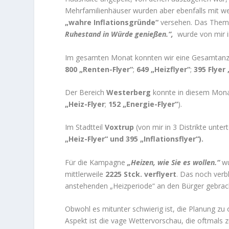
Mehrfamilienhäuser wurden aber ebenfalls mit w
„wahre Inflationsgründe“
versehen. Das The
Ruhestand in Würde genießen.“,
wurde von mir 
Im gesamten Monat konnten wir eine Gesamtan
800 „Renten-Flyer“
;
649 „Heizflyer“
;
395 Flyer 
Der Bereich
Westerberg
konnte in diesem Mon
„Heiz-Flyer
;
152 „Energie-Flyer“
).
Im Stadtteil
Voxtrup
(von mir in 3 Distrikte unt
„Heiz-Flyer“ und 395 „Inflationsflyer“).
Für die Kampagne
„Heizen, wie Sie es wollen.“
wu
mittlerweile
2225 Stck.
verflyert
. Das noch verb
anstehenden „Heizperiode“ an den Bürger gebrach
Obwohl es mitunter schwierig ist, die Planung zu 
Aspekt ist die vage Wettervorschau, die oftmals z