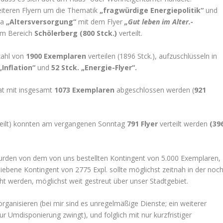
eiteren Flyern um die Thematik
„fragwürdige Energiepolitik“
und
ma
„Altersversorgung“
mit dem Flyer
„Gut leben im Alter.-
im Bereich
Schölerberg (800 Stck.)
verteilt.
zahl von
1900 Exemplaren
verteilen (1896 Stck.), aufzuschlüsseln in
„Inflation“
und
52 Stck. „Energie-Flyer“.
at mit insgesamt
1073 Exemplaren
abgeschlossen werden (
921
erteilt) konnten am vergangenen Sonntag
791 Flyer
verteilt werden
(39
rden von dem von uns bestellten Kontingent von 5.000 Exemplaren,
liebene Kontingent von 2775 Expl. sollte möglichst zeitnah in der noc
t werden, möglichst weit gestreut über unser Stadtgebiet.
organisieren (bei mir sind es unregelmäßige Dienste; ein weiterer
ur Umdisponierung zwingt), und folglich mit nur kurzfristiger