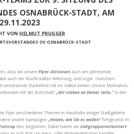
NDES OSNABRÜCK-STADT, AM
29.11.2023
CHT VON
HELMUT PRUGGER
ORTSVORSTANDES OV OSNABRÜCK-STADT
ann, dass wir unsere
Flyer-Aktionen
auch am Jahresende
abei auch der feucht-kalten Witterung, und sogar manchem
h einsetzende Dunkelheit mit ins Kalkül ziehen. Unsere Motivation,
verbunden mit der Botschaft:
„Wir stehen an Deiner Seite.“
in den
iele Flyer verschiedener Themen in Haushalte einiger Stadtgebiete
sondere unsere Kampagne
„Heizen, wie Sie es wollen“
fortgesetzt im
Voxtrup
neu begonnen. Dabei haben wir
zielgruppenorientiert
 dass es sich dort um Haus- oder Wohneigentümer handele.