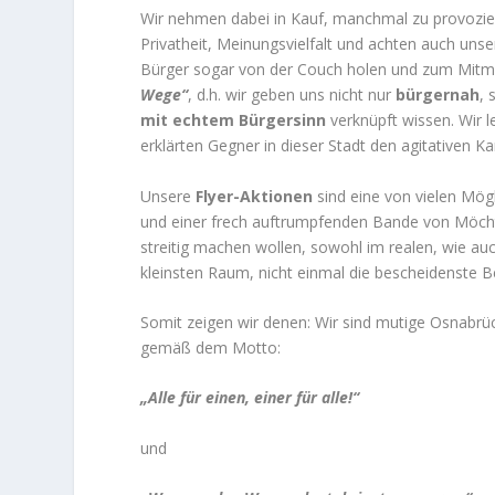
Wir nehmen dabei in Kauf, manchmal zu provozieren
Privatheit, Meinungsvielfalt und achten auch un
Bürger sogar von der Couch holen und zum Mitma
Wege“
, d.h. wir geben uns nicht nur
bürgernah
,
mit echtem Bürgersinn
verknüpft wissen. Wir 
erklärten Gegner in dieser Stadt den agitativen 
Unsere
Flyer-Aktionen
sind eine von vielen Mög
und einer frech auftrumpfenden Bande von Möch
streitig machen wollen, sowohl im realen, wie a
kleinsten Raum, nicht einmal die bescheidenst
Somit zeigen wir denen: Wir sind mutige Osnabrück
gemäß dem Motto:
„Alle für einen, einer für alle!“
und