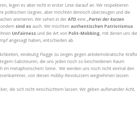
, legen es aber nicht in erster Linie darauf an. Wir respektieren
sere politischen Gegner, aber möchten dennoch überzeugen und die
chen animieren. Wir sehen in der
AfD
eine
„
Partei der kurzen
 sondern
sind es
auch. Wir möchten
authentischen Patriotismus
lehnen
Unfairness
und die Art von
Polit-Mobbing
, mit denen uns di
Kampf angesagt haben, entschieden ab.
lichkeiten, eindeutig Flagge zu zeigen gegen antidemokratische Kräft
tegern-Saboteuren, die uns jeden noch so bescheidenen Raum
uch im metaphorischem Sinne. Wir werden uns noch nicht einmal den
e Besenkammer, von diesen Hobby-Revoluzzern wegnehmen lassen.
er, die sich nicht einschüchtern lassen. Wir geben aufeinander Acht,