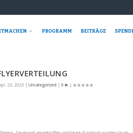
ITMACHEN
PROGRAMM
BEITRÄGE
SPEND
FLYERVERTEILUNG
Apr. 23, 2023
|
Uncategorized
|
0
|
 Thema „Teuerung“ eingetroffen und heute (Sonntag) wurden sie im