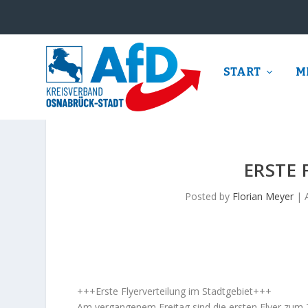
START
M
ERSTE 
Posted by
Florian Meyer
|
+++Erste Flyerverteilung im Stadtgebiet+++
Am vergangenem Freitag sind die ersten Flyer zum